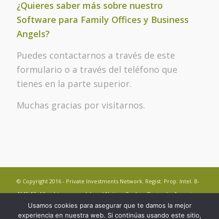
¿Quieres saber más sobre nuestro
Software para Family Offices y Business
Angels?
Puedes contactarnos a través de este
formulario o a través del teléfono que
tienes en la parte superior.
Muchas gracias por visitarnos.
© Copyright 2016 - Private Investments Network. Regist. Prop. Intel. B-
4645-13. All rights reserved.
Legal Notice
.
Cookies
Design by
Agencia
Usamos cookies para asegurar que te damos la mejor
Marketing Digital
Ingenium.Marketing
experiencia en nuestra web. Si continúas usando este sitio,